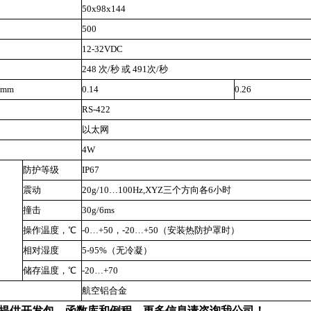
50x98x144
500
12-32VDC
248 次/秒 或 491次/秒
mm
0.14
0.26
RS-422
以太网
4W
防护等级
IP67
震动
20g/10…100Hz,XYZ三个方向各6小时
撞击
30g/6ms
操作温度，℃
-0…+50，-20…+50（安装热防护罩时）
相对湿度
5-95%（无冷凝）
储存温度，℃
-20…+70
航空铝合金
提供开发包，函数库和例程，更多信息请咨询我公司！