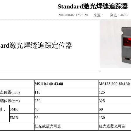
Standard激光焊缝追踪器
2016-08-02 17:25:29
来源：
浏览：4678
ndard激光焊缝追踪定位器
MS110.140-43.68
MS125.200-60.130
点位置(mm)
110
125
端位置(mm)
250
325
轴，
SMR
43
60
EMR
68
130
红光或蓝光可选
红光或蓝光可选