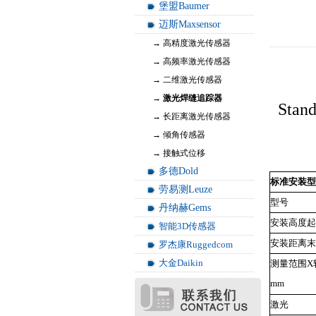
堡盟Baumer
迈斯Maxsensor
→ 高精度激光传感器
→ 高频率激光传感器
→ 二维激光传感器
→ 激光焊缝追踪器
Sta
→ 长距离激光传感器
→ 倾角传感器
→ 接触式位移
多德Dold
标准安装型
劳易测Leuze
型号
丹纳赫Gems
安装高度起
智能3D传感器
安装距离末
罗杰康Ruggedcom
大金Daikin
测量范围X
mm
激光